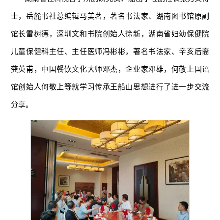
士，岳麓书社总编辑马美著，著名书法家、湖南图书馆原副
馆长雷树德，深圳文和书院创始人徐新，湖南省妇幼保健院
儿童保健科主任、主任医师冯彬彬，著名书法家、辛亥后裔
龚英甫，中国餐饮文化大师邓杰，企业家邓雄，何敬上国语
馆创始人何敬上等就学习传承王船山思想进行了进一步交流
分享。