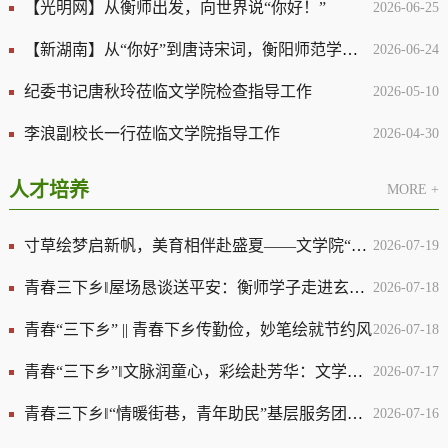
【光明网】从衡师出发，向世界说“你好！”
2026-06-25
【新湖南】从“你好”到唐诗宋词，衡阳师范学院2026届留学生带着中国故事回家乡
2026-06-24
纪委书记唐秋玲莅临文学院检查指导工作
2026-05-10
李浪副校长一行莅临文学院指导工作
2026-04-30
人才培养
MORE +
寸草绘梦启新帆，美育相伴赴盛夏——文学院“寸草心计划·曙光少年”实践团收官特色绘画课堂
2026-07-19
青春三下乡‖屋场恳谈送平安：衡师学子走进玄碧塘开展消防科普
2026-07-18
青春“三下乡” || 青春下乡传勤俭，妙笔绘就节约风
2026-07-18
青春“三下乡”‖文脉润童心，彩绘赴芳华：文学院寸草心计划走进曙光社区开展美育实践
2026-07-17
青春三下乡‖“情暖街巷，青年助民”基层服务团队行前准备纪实
2026-07-16