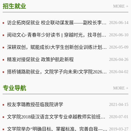
招生就业
MORE +
访企拓岗促就业 校企联动谋发展——副校长李浪带队开展访企拓岗专项行动
2026-06-14
阅动文心·青春年少好读书 || 穿越时光，找寻创新创业的青春底气
2026-06-10
深耕双创，赋能成长‖大学生创新创业训练计划项目经验分享会顺利举办
2026-05-09
精准对接促就业 政策护航赴新程
2026-04-26
搭桥铺路助就业，文院学子向未来‖文学院2026届毕业生积极参加学校春季大型供需见面会
2026-04-02
专业导航
MORE +
校友李璐教授莅临我院讲学
2021-04-15
文学院2018级汉语言文学专业卓越教师实验班举办书写比赛暨经典诵读大赛
2020-07-01
文学院举办“明确目标、掌握标准、完善自我—谈卓越中学语文教师的养成”讲座
2019-03-27