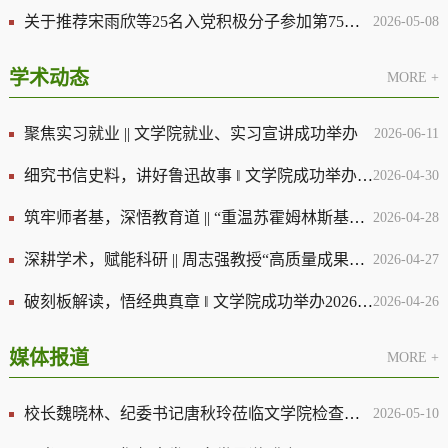
关于推荐宋雨欣等25名入党积极分子参加第75期发展对象培训班的公示
2026-05-08
学术动态
MORE +
聚焦实习就业 || 文学院就业、实习宣讲成功举办
2026-06-11
细究书信史料，讲好鲁迅故事 ‖ 文学院成功举办2026年第二期“衡岳论坛”专题讲座
2026-04-30
筑牢师者基，深悟教育道 || “重温苏霍姆林斯基建议”讲座圆满落幕
2026-04-28
深耕学术，赋能科研 || 周志强教授“高质量成果生成与学科项目申报解析”学术分享会圆满落幕
2026-04-27
破刻板解读，悟经典真章 ‖ 文学院成功举办2026年第一期“衡岳论坛”专题讲座
2026-04-26
媒体报道
MORE +
校长魏晓林、纪委书记唐秋玲莅临文学院检查指导工作
2026-05-10