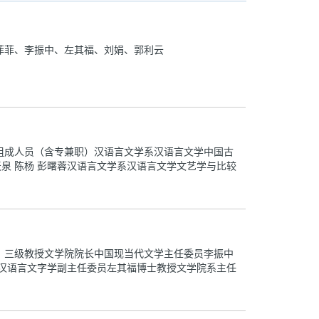
菲菲、李振中、左其福、刘娟、郭利云
组成人员（含专兼职）汉语言文学系汉语言文学中国古
林天泉 陈杨 彭曙蓉汉语言文学系汉语言文学文艺学与比较
）三级教授文学院院长中国现当代文学主任委员李振中
员汉语言文字学副主任委员左其福博士教授文学院系主任